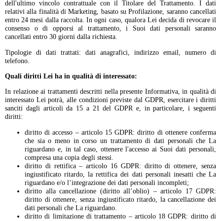
dell'ultimo vincolo contrattuale con il Titolare del Trattamento. I dati
relativi alla finalità di Marketing, basato su Profilazione, saranno cancellati
entro 24 mesi dalla raccolta. In ogni caso, qualora Lei decida di revocare il
consenso o di opporsi al trattamento, i Suoi dati personali saranno
cancellati entro 30 giorni dalla richiesta.
Tipologie di dati trattati: dati anagrafici, indirizzo email, numero di
telefono.
Quali diritti Lei ha in qualità di interessato:
In relazione ai trattamenti descritti nella presente Informativa, in qualità di
interessato Lei potrà, alle condizioni previste dal GDPR, esercitare i diritti
sanciti dagli articoli da 15 a 21 del GDPR e, in particolare, i seguenti
diritti:
diritto di accesso – articolo 15 GDPR: diritto di ottenere conferma
che sia o meno in corso un trattamento di dati personali che La
riguardano e, in tal caso, ottenere l'accesso ai Suoi dati personali,
compresa una copia degli stessi.
diritto di rettifica – articolo 16 GDPR: diritto di ottenere, senza
ingiustificato ritardo, la rettifica dei dati personali inesatti che La
riguardano e/o l’integrazione dei dati personali incompleti;
diritto alla cancellazione (diritto all’oblio) – articolo 17 GDPR:
diritto di ottenere, senza ingiustificato ritardo, la cancellazione dei
dati personali che La riguardano.
diritto di limitazione di trattamento – articolo 18 GDPR: diritto di