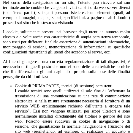
Nel corso della navigazione su un sito, l'utente può ricevere sul suo
terminale anche cookie che vengono inviati da siti o da web server diversi
(c.d. "terze parti"), sui quali possono risiedere alcuni elementi (quali, ad
esempio, immagini, mappe, suoni, specifici link a pagine di altri domini)
presenti sul sito che lo stesso sta visitando.
I cookie, solitamente presenti nei browser degli utenti in numero molto
elevato e a volte anche con caratteristiche di ampia persistenza temporale,
sono usati per differenti finalità: esecuzione di autenticazioni informatiche,
monitoraggio di sessioni, memorizzazione di informazioni su specifiche
configurazioni riguardanti gli utenti che accedono al server, ecc.
Al fine di giungere a una corretta regolamentazione di tali dispositivi, è
necessario distinguerli posto che non vi sono delle caratteristiche tecniche
che li differenziano gli uni dagli altri proprio sulla base delle finalità
perseguite da chi li utilizza.
Cookie di PRIMA PARTE, tecnici (di sessione) persistenti
I cookie tecnici sono quelli utilizzati al solo fine di "effettuare la
trasmissione di una comunicazione su una rete di comunicazione
elettronica, o nella misura strettamente necessaria al fornitore di un
servizio WEB esplicitamente richiesto dall'utente a erogare tale
servizio". Essi non vengono utilizzati per scopi ulteriori e sono
normalmente installati direttamente dal titolare o gestore del sito
web. Possono essere suddivisi in cookie di navigazione o di
sessione, che garantiscono la normale navigazione e fruizione del
sito web (permettendo, ad esempio, di realizzare un acquisto o