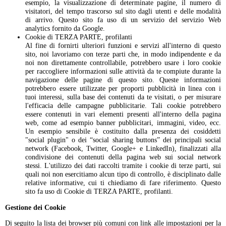
esempio, la visualizzazione di determinate pagine, il numero di
visitatori, del tempo trascorso sul sito dagli utenti e delle modalità
di arrivo. Questo sito fa uso di un servizio del servizio Web
analytics fornito da Google.
Cookie di TERZA PARTE, profilanti
Al fine di fornirti ulteriori funzioni e servizi all'interno di questo
sito, noi lavoriamo con terze parti che, in modo indipendente e da
noi non direttamente controllabile, potrebbero usare i loro cookie
per raccogliere informazioni sulle attività da te compiute durante la
navigazione delle pagine di questo sito. Queste informazioni
potrebbero essere utilizzate per proporti pubblicità in linea con i
tuoi interessi, sulla base dei contenuti da te visitati, o per misurare
l'efficacia delle campagne pubblicitarie. Tali cookie potrebbero
essere contenuti in vari elementi presenti all'interno della pagina
web, come ad esempio banner pubblicitari, immagini, video, ecc.
Un esempio sensibile è costituito dalla presenza dei cosiddetti
"social plugin" o dei “social sharing buttons” dei principali social
network (Facebook, Twitter, Google+ e LinkedIn), finalizzati alla
condivisione dei contenuti della pagina web sui social network
stessi. L'utilizzo dei dati raccolti tramite i cookie di terze parti, sui
quali noi non esercitiamo alcun tipo di controllo, è disciplinato dalle
relative informative, cui ti chiediamo di fare riferimento. Questo
sito fa uso di Cookie di TERZA PARTE, profilanti.
Gestione dei Cookie
Di seguito la lista dei browser più comuni con link alle impostazioni per la