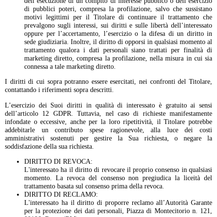
dell’esecuzione di un compito di interesse pubblico o dell’esercizio
di pubblici poteri, compresa la profilazione, salvo che sussistano
motivi legittimi per il Titolare di continuare il trattamento che
prevalgono sugli interessi, sui diritti e sulle libertà dell’interessato
oppure per l’accertamento, l’esercizio o la difesa di un diritto in
sede giudiziaria. Inoltre, il diritto di opporsi in qualsiasi momento al
trattamento qualora i dati personali siano trattati per finalità di
marketing diretto, compresa la profilazione, nella misura in cui sia
connessa a tale marketing diretto.
I diritti di cui sopra potranno essere esercitati, nei confronti del Titolare,
contattando i riferimenti sopra descritti.
L’esercizio dei Suoi diritti in qualità di interessato è gratuito ai sensi
dell’articolo 12 GDPR. Tuttavia, nel caso di richieste manifestamente
infondate o eccessive, anche per la loro ripetitività, il Titolare potrebbe
addebitarle un contributo spese ragionevole, alla luce dei costi
amministrativi sostenuti per gestire la Sua richiesta, o negare la
soddisfazione della sua richiesta.
DIRITTO DI REVOCA:
L'interessato ha il diritto di revocare il proprio consenso in qualsiasi
momento. La revoca del consenso non pregiudica la liceità del
trattamento basata sul consenso prima della revoca.
DIRITTO DI RECLAMO:
L'interessato ha il diritto di proporre reclamo all’Autorità Garante
per la protezione dei dati personali, Piazza di Montecitorio n. 121,