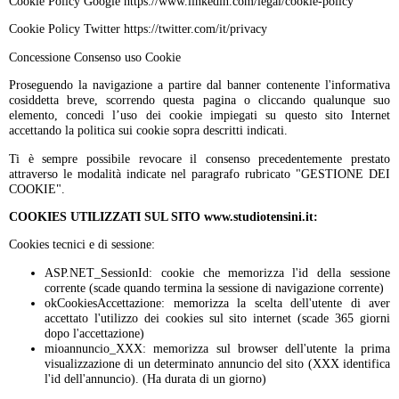
Cookie Policy Google https://www.linkedin.com/legal/cookie-policy
Cookie Policy Twitter https://twitter.com/it/privacy
Concessione Consenso uso Cookie
Proseguendo la navigazione a partire dal banner contenente l'informativa
cosiddetta breve, scorrendo questa pagina o cliccando qualunque suo
elemento, concedi l’uso dei cookie impiegati su questo sito Internet
accettando la politica sui cookie sopra descritti indicati.
Ti è sempre possibile revocare il consenso precedentemente prestato
attraverso le modalità indicate nel paragrafo rubricato "GESTIONE DEI
COOKIE".
COOKIES UTILIZZATI SUL SITO www.studiotensini.it:
Cookies tecnici e di sessione:
ASP.NET_SessionId: cookie che memorizza l'id della sessione
corrente (scade quando termina la sessione di navigazione corrente)
okCookiesAccettazione: memorizza la scelta dell'utente di aver
accettato l'utilizzo dei cookies sul sito internet (scade 365 giorni
dopo l'accettazione)
mioannuncio_XXX: memorizza sul browser dell'utente la prima
visualizzazione di un determinato annuncio del sito (XXX identifica
l'id dell'annuncio). (Ha durata di un giorno)