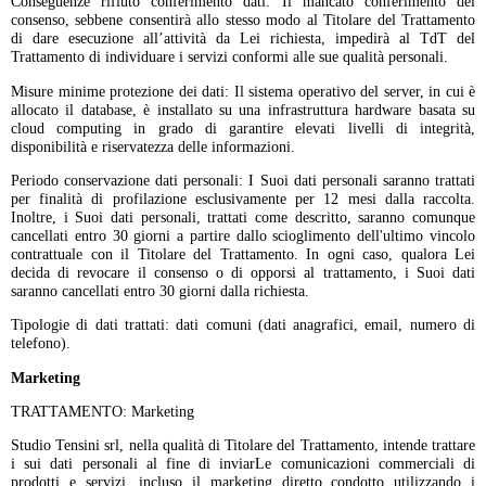
Conseguenze rifiuto conferimento dati: Il mancato conferimento del
consenso, sebbene consentirà allo stesso modo al Titolare del Trattamento
di dare esecuzione all’attività da Lei richiesta, impedirà al TdT del
Trattamento di individuare i servizi conformi alle sue qualità personali.
Misure minime protezione dei dati: Il sistema operativo del server, in cui è
allocato il database, è installato su una infrastruttura hardware basata su
cloud computing in grado di garantire elevati livelli di integrità,
disponibilità e riservatezza delle informazioni.
Periodo conservazione dati personali: I Suoi dati personali saranno trattati
per finalità di profilazione esclusivamente per 12 mesi dalla raccolta.
Inoltre, i Suoi dati personali, trattati come descritto, saranno comunque
cancellati entro 30 giorni a partire dallo scioglimento dell'ultimo vincolo
contrattuale con il Titolare del Trattamento. In ogni caso, qualora Lei
decida di revocare il consenso o di opporsi al trattamento, i Suoi dati
saranno cancellati entro 30 giorni dalla richiesta.
Tipologie di dati trattati: dati comuni (dati anagrafici, email, numero di
telefono).
Marketing
TRATTAMENTO: Marketing
Studio Tensini srl, nella qualità di Titolare del Trattamento, intende trattare
i sui dati personali al fine di inviarLe comunicazioni commerciali di
prodotti e servizi, incluso il marketing diretto condotto utilizzando i